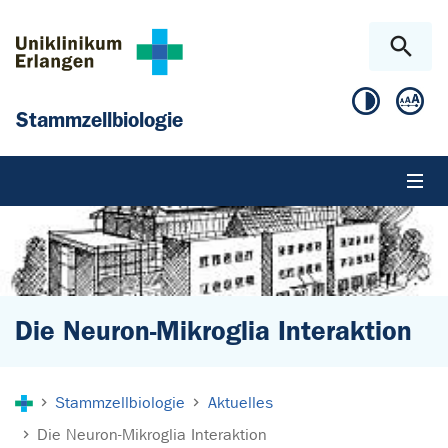
Zum Hauptinhalt springen
Skip to page footer
Stammzellbiologie
Die Neuron-Mikroglia Interaktion
Sie sind hier:
Stammzellbiologie
Aktuelles
Die Neuron-Mikroglia Interaktion