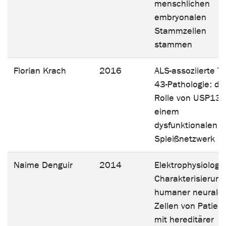
menschlichen
embryonalen
Stammzellen
stammen
Florian Krach
2016
ALS-assoziierte T
43-Pathologie: di
Rolle von USP13 
einem
dysfunktionalen R
Spleißnetzwerk
Naime Denguir
2014
Elektrophysiologi
Charakterisierung
humaner neuraler
Zellen von Patien
mit hereditärer