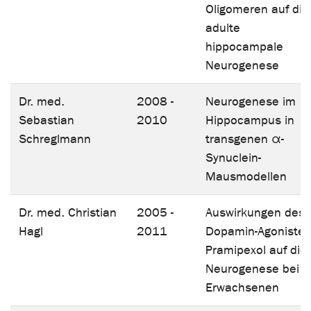
Oligomeren auf die
adulte
hippocampale
Neurogenese
Dr. med.
2008 -
Neurogenese im
Sebastian
2010
Hippocampus in
Schreglmann
transgenen
α-
Synuclein-
Mausmodellen
Dr. med. Christian
2005 -
Auswirkungen des
Hagl
2011
Dopamin-Agoniste
Pramipexol auf die
Neurogenese bei
Erwachsenen