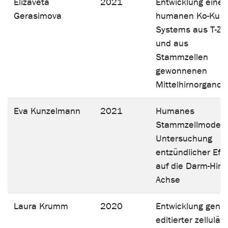
Elizaveta
2021
Entwicklung eines
Gerasimova
humanen Ko-Kultu
Systems aus T-Ze
und aus
Stammzellen
gewonnenen
Mittelhirnorganoi
Eva Kunzelmann
2021
Humanes
Stammzellmodell 
Untersuchung
entzündlicher Eff
auf die Darm-Hirn-
Achse
Laura Krumm
2020
Entwicklung geno
editierter zelluläre