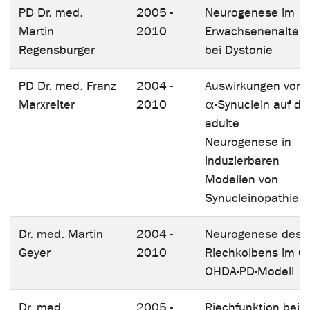
PD Dr. med.
2005 -
Neurogenese im
Martin
2010
Erwachsenenalter
Regensburger
bei Dystonie
PD Dr. med. Franz
2004 -
Auswirkungen von
Marxreiter
2010
α-Synuclein auf di
adulte
Neurogenese in
induzierbaren
Modellen von
Synucleinopathien
Dr. med. Martin
2004 -
Neurogenese des
Geyer
2010
Riechkolbens im 6-
OHDA-PD-Modell
Dr. med.
2005 -
Riechfunktion bei