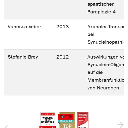
spastischer
Paraplegie 4
Vanessa Veber
2013
Axonaler Transpor
bei
Synucleinopathie
Stefanie Brey
2012
Auswirkungen vo
Synuclein-Oligom
auf die
Membranfunktion
von Neuronen