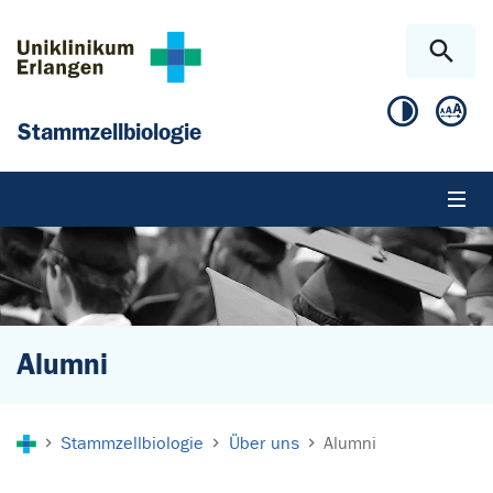
Zum Hauptinhalt springen
Skip to page footer
Stammzellbiologie
Alumni
Sie sind hier:
Stammzellbiologie
Über uns
Alumni