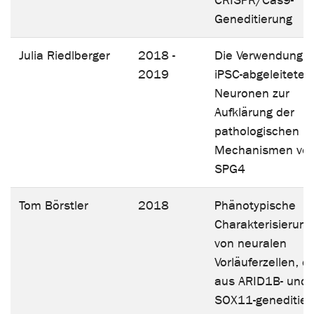
CRISPR/Cas9-
Geneditierung
Julia Riedlberger
2018 -
Die Verwendung v
2019
iPSC-abgeleiteten
Neuronen zur
Aufklärung der
pathologischen
Mechanismen vo
SPG4
Tom Börstler
2018
Phänotypische
Charakterisierung
von neuralen
Vorläuferzellen, di
aus ARID1B- und
SOX11-geneditier