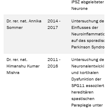
iPSZ abgeleiteter
Neurone
Dr. rer. nat. Annika
2014 -
Untersuchung des
Sommer
2017
Einflusses der
Neuroinflammation
auf das sporadisc
Parkinson Syndro
Dr. rer. nat.
2011 -
Untersuchung der
Himanshu Kumar
2016
Neuronalentwicklu
Mishra
und kortikalen
Dysfunktion der
SPG11 assoziierte
hereditären
spastischen
Paraplegie unter